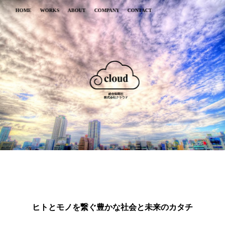
HOME
WORKS
ABOUT
COMPANY
CONTACT
総合卸商社
株式会社クラウド
ヒトとモノを繋ぐ豊かな社会と未来のカタチ