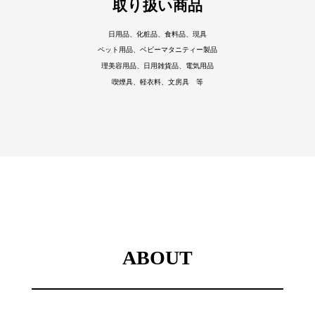
取り扱い商品
日用品、化粧品、食料品、現具
ペット用品、ベビーマタニティー製品
理美容用品、日用雑貨品、電気用品
喫煙具、軽衣料、文房具 等
ABOUT